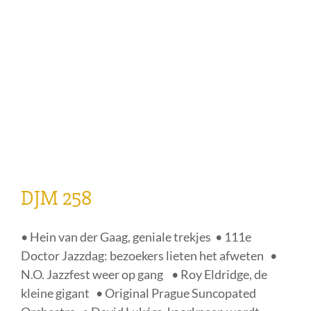
• Hein van der Gaag, geniale trekjes • 111e
Doctor Jazzdag: bezoekers lieten het afweten •
N.O. Jazzfest weer op gang • Roy Eldridge, de
kleine gigant • Original Prague Suncopated
Orchestra • David Lukács, koorknaap wordt
jazzman • Offstage • George Harrison leert
lesje • Verrassend, 78-toeren labels -24 • Stan
Levey -2 • Sam Opstaele, Django in het bloed •
Coleman Hawkins -13 • Dagje Enkhuizen •
Nieuwe Doctor Jazz CD: Enst van 't Hoff • Frank
Sinatra niet te troosten • Ella in de Hollywood
Bowl • Matchbox Blues -7 • Boeken • All that
Jazz! - nieuwe releases
Categorieën:
Doctor Jazz Magazine
,
Nieuws