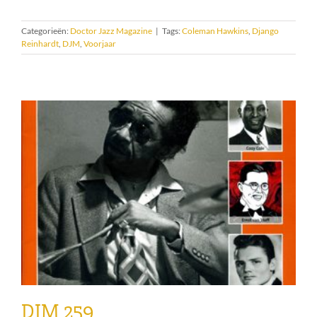
Categorieën:
Doctor Jazz Magazine
|
Tags:
Coleman Hawkins
,
Django
Reinhardt
,
DJM
,
Voorjaar
DJM 259