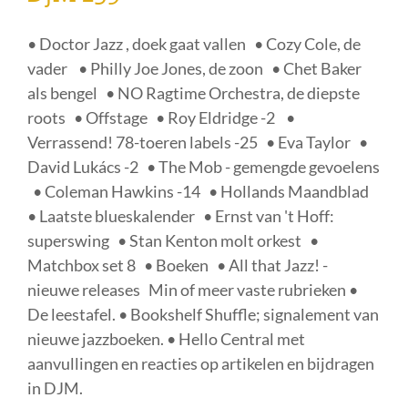
• Doctor Jazz , doek gaat vallen • Cozy Cole, de
vader • Philly Joe Jones, de zoon • Chet Baker
als bengel • NO Ragtime Orchestra, de diepste
roots • Offstage • Roy Eldridge -2 •
Verrassend! 78-toeren labels -25 • Eva Taylor •
David Lukács -2 • The Mob - gemengde gevoelens
• Coleman Hawkins -14 • Hollands Maandblad
• Laatste blueskalender • Ernst van 't Hoff:
superswing • Stan Kenton molt orkest •
Matchbox set 8 • Boeken • All that Jazz! -
nieuwe releases Min of meer vaste rubrieken •
De leestafel. • Bookshelf Shuffle; signalement van
nieuwe jazzboeken. • Hello Central met
aanvullingen en reacties op artikelen en bijdragen
in DJM.