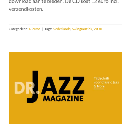
download aan te bieden. De CD kost 12 euro incl.
verzendkosten.
Categorieën:
Nieuws
|
Tags:
Nederlands
,
Swingmuziek
,
WOII