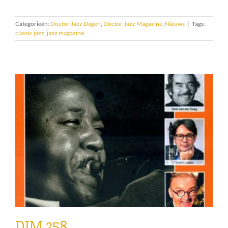
Categorieën:
Doctor Jazz Dagen
,
Doctor Jazz Magazine
,
Nieuws
|
Tags:
classic jazz
,
jazz magazine
DJM 258