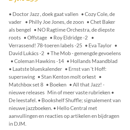
• Doctor Jazz , doek gaat vallen • Cozy Cole, de
vader • Philly Joe Jones, de zoon • Chet Baker
als bengel • NO Ragtime Orchestra, de diepste
roots • Offstage • Roy Eldridge -2 •
Verrassend! 78-toeren labels -25 • Eva Taylor •
David Lukács -2 • The Mob - gemengde gevoelens
• Coleman Hawkins -14 • Hollands Maandblad
• Laatste blueskalender • Ernst van 't Hoff:
superswing • Stan Kenton molt orkest •
Matchbox set 8 • Boeken • All that Jazz! -
nieuwe releases Min of meer vaste rubrieken •
De leestafel. • Bookshelf Shuffle; signalement van
nieuwe jazzboeken. • Hello Central met
aanvullingen en reacties op artikelen en bijdragen
in DJM.