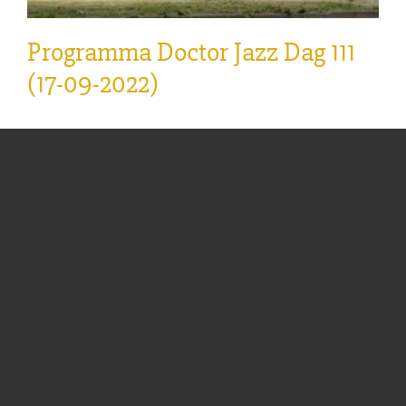
Programma Doctor Jazz Dag 111
(17-09-2022)
Programma Doctor Jazz Dag 111 op 17 september
2022. Locatie: Akoesticum Adres: Nieuwe
Kazernelaan 2, 6711 JC Ede. (voormalige Johan
Willem Friso kazerne) Entree: €15,- abonnees /
€10,- introducees /€20,- niet abonnees. 10.00 –
15.00 uur: Jazzmarkt
... Lees meer »
Categorieën:
Nieuws