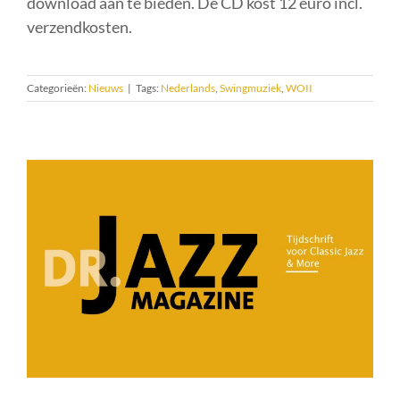
download aan te bieden. De CD kost 12 euro incl.
verzendkosten.
Categorieën:
Nieuws
|
Tags:
Nederlands
,
Swingmuziek
,
WOII