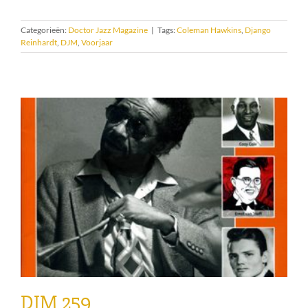
Categorieën:
Doctor Jazz Magazine
|
Tags:
Coleman Hawkins
,
Django
Reinhardt
,
DJM
,
Voorjaar
DJM 259