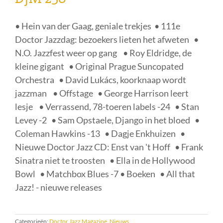
• Hein van der Gaag, geniale trekjes • 111e
Doctor Jazzdag: bezoekers lieten het afweten •
N.O. Jazzfest weer op gang • Roy Eldridge, de
kleine gigant • Original Prague Suncopated
Orchestra • David Lukács, koorknaap wordt
jazzman • Offstage • George Harrison leert
lesje • Verrassend, 78-toeren labels -24 • Stan
Levey -2 • Sam Opstaele, Django in het bloed •
Coleman Hawkins -13 • Dagje Enkhuizen •
Nieuwe Doctor Jazz CD: Enst van 't Hoff • Frank
Sinatra niet te troosten • Ella in de Hollywood
Bowl • Matchbox Blues -7 • Boeken • All that
Jazz! - nieuwe releases
Categorieën:
Doctor Jazz Magazine
,
Nieuws