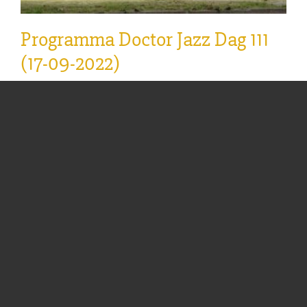
Programma Doctor Jazz Dag 111
(17-09-2022)
Programma Doctor Jazz Dag 111 op 17 september
2022. Locatie: Akoesticum Adres: Nieuwe
Kazernelaan 2, 6711 JC Ede. (voormalige Johan
Willem Friso kazerne) Entree: €15,- abonnees /
€10,- introducees /€20,- niet abonnees. 10.00 –
15.00 uur: Jazzmarkt
... Lees meer »
Categorieën:
Nieuws