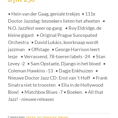
• Hein van der Gaag, geniale trekjes • 111e
Doctor Jazzdag: bezoekers lieten het afweten •
N.O. Jazzfest weer op gang • Roy Eldridge, de
kleine gigant • Original Prague Suncopated
Orchestra • David Lukács, koorknaap wordt
jazzman • Offstage • George Harrison leert
lesje • Verrassend, 78-toeren labels -24 • Stan
Levey -2 • Sam Opstaele, Django in het bloed •
Coleman Hawkins -13 • Dagje Enkhuizen •
Nieuwe Doctor Jazz CD: Enst van 't Hoff • Frank
Sinatra niet te troosten • Ella in de Hollywood
Bowl • Matchbox Blues -7 • Boeken • All that
Jazz! - nieuwe releases
Categorieën:
Doctor Jazz Magazine
,
Nieuws