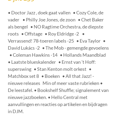
• Doctor Jazz , doek gaat vallen • Cozy Cole, de
vader • Philly Joe Jones, de zoon • Chet Baker
als bengel • NO Ragtime Orchestra, de diepste
roots • Offstage • Roy Eldridge -2 •
Verrassend! 78-toeren labels -25 • Eva Taylor •
David Lukács -2 • The Mob - gemengde gevoelens
• Coleman Hawkins -14 • Hollands Maandblad
• Laatste blueskalender • Ernst van 't Hoff:
superswing • Stan Kenton molt orkest •
Matchbox set 8 • Boeken • All that Jazz! -
nieuwe releases Min of meer vaste rubrieken •
De leestafel. • Bookshelf Shuffle; signalement van
nieuwe jazzboeken. • Hello Central met
aanvullingen en reacties op artikelen en bijdragen
in DJM.