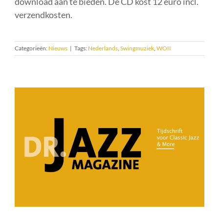
download aan te bieden. De CD kost 12 euro incl.
verzendkosten.
Categorieën:
Nieuws
|
Tags:
Nederlands
,
Swingmuziek
,
WOII