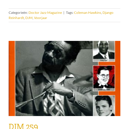
Categorieën:
Doctor Jazz Magazine
|
Tags:
Coleman Hawkins
,
Django
Reinhardt
,
DJM
,
Voorjaar
DJM 259