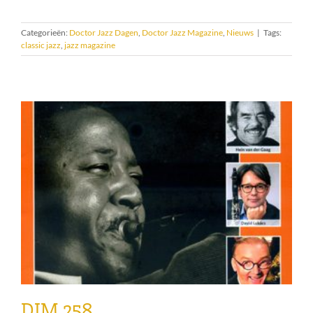
Categorieën:
Doctor Jazz Dagen
,
Doctor Jazz Magazine
,
Nieuws
|
Tags:
classic jazz
,
jazz magazine
DJM 258