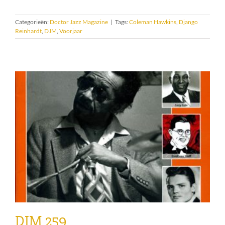
Categorieën:
Doctor Jazz Magazine
|
Tags:
Coleman Hawkins
,
Django
Reinhardt
,
DJM
,
Voorjaar
DJM 259