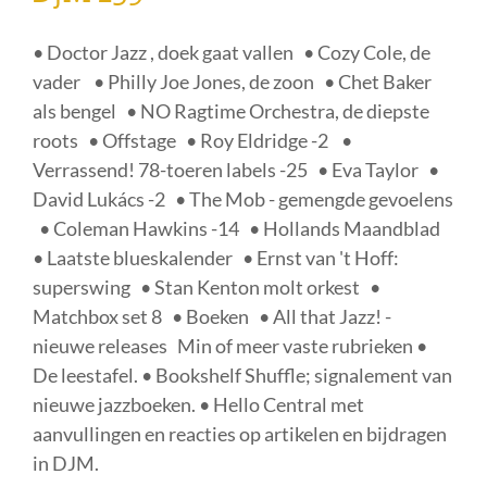
• Doctor Jazz , doek gaat vallen • Cozy Cole, de
vader • Philly Joe Jones, de zoon • Chet Baker
als bengel • NO Ragtime Orchestra, de diepste
roots • Offstage • Roy Eldridge -2 •
Verrassend! 78-toeren labels -25 • Eva Taylor •
David Lukács -2 • The Mob - gemengde gevoelens
• Coleman Hawkins -14 • Hollands Maandblad
• Laatste blueskalender • Ernst van 't Hoff:
superswing • Stan Kenton molt orkest •
Matchbox set 8 • Boeken • All that Jazz! -
nieuwe releases Min of meer vaste rubrieken •
De leestafel. • Bookshelf Shuffle; signalement van
nieuwe jazzboeken. • Hello Central met
aanvullingen en reacties op artikelen en bijdragen
in DJM.