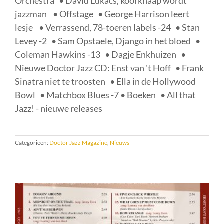
Orchestra • David Lukács, koorknaap wordt
jazzman • Offstage • George Harrison leert
lesje • Verrassend, 78-toeren labels -24 • Stan
Levey -2 • Sam Opstaele, Django in het bloed •
Coleman Hawkins -13 • Dagje Enkhuizen •
Nieuwe Doctor Jazz CD: Enst van 't Hoff • Frank
Sinatra niet te troosten • Ella in de Hollywood
Bowl • Matchbox Blues -7 • Boeken • All that
Jazz! - nieuwe releases
Categorieën:
Doctor Jazz Magazine
,
Nieuws