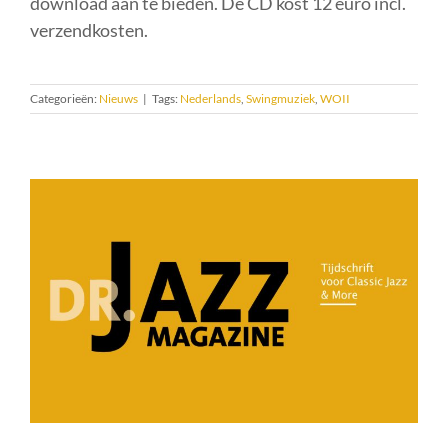
download aan te bieden. De CD kost 12 euro incl.
verzendkosten.
Categorieën:
Nieuws
|
Tags:
Nederlands
,
Swingmuziek
,
WOII