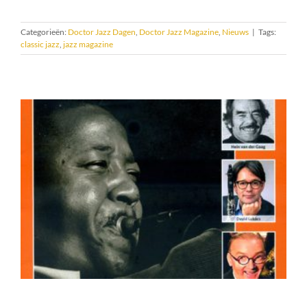
Categorieën:
Doctor Jazz Dagen
,
Doctor Jazz Magazine
,
Nieuws
|
Tags:
classic jazz
,
jazz magazine