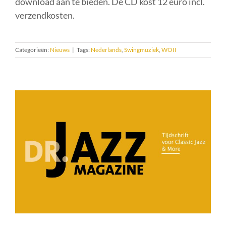
download aan te bieden. De CD kost 12 euro incl.
verzendkosten.
Categorieën:
Nieuws
|
Tags:
Nederlands
,
Swingmuziek
,
WOII