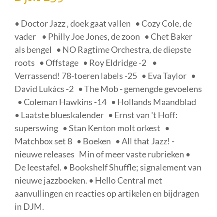
• Doctor Jazz , doek gaat vallen • Cozy Cole, de
vader • Philly Joe Jones, de zoon • Chet Baker
als bengel • NO Ragtime Orchestra, de diepste
roots • Offstage • Roy Eldridge -2 •
Verrassend! 78-toeren labels -25 • Eva Taylor •
David Lukács -2 • The Mob - gemengde gevoelens
• Coleman Hawkins -14 • Hollands Maandblad
• Laatste blueskalender • Ernst van 't Hoff:
superswing • Stan Kenton molt orkest •
Matchbox set 8 • Boeken • All that Jazz! -
nieuwe releases Min of meer vaste rubrieken •
De leestafel. • Bookshelf Shuffle; signalement van
nieuwe jazzboeken. • Hello Central met
aanvullingen en reacties op artikelen en bijdragen
in DJM.