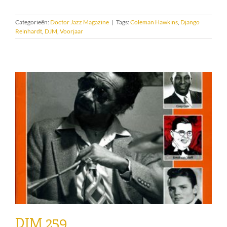
Categorieën:
Doctor Jazz Magazine
|
Tags:
Coleman Hawkins
,
Django
Reinhardt
,
DJM
,
Voorjaar
DJM 259