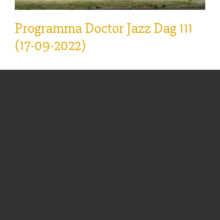
Programma Doctor Jazz Dag 111
(17-09-2022)
Programma Doctor Jazz Dag 111 op 17 september
2022. Locatie: Akoesticum Adres: Nieuwe
Kazernelaan 2, 6711 JC Ede. (voormalige Johan
Willem Friso kazerne) Entree: €15,- abonnees /
€10,- introducees /€20,- niet abonnees. 10.00 –
15.00 uur: Jazzmarkt
... Lees meer »
Categorieën:
Nieuws