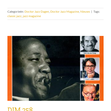
Categorieën:
Doctor Jazz Dagen
,
Doctor Jazz Magazine
,
Nieuws
|
Tags:
classic jazz
,
jazz magazine
DJM 258