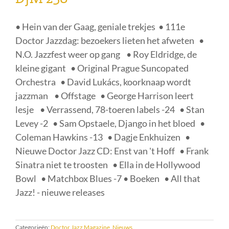
• Hein van der Gaag, geniale trekjes • 111e
Doctor Jazzdag: bezoekers lieten het afweten •
N.O. Jazzfest weer op gang • Roy Eldridge, de
kleine gigant • Original Prague Suncopated
Orchestra • David Lukács, koorknaap wordt
jazzman • Offstage • George Harrison leert
lesje • Verrassend, 78-toeren labels -24 • Stan
Levey -2 • Sam Opstaele, Django in het bloed •
Coleman Hawkins -13 • Dagje Enkhuizen •
Nieuwe Doctor Jazz CD: Enst van 't Hoff • Frank
Sinatra niet te troosten • Ella in de Hollywood
Bowl • Matchbox Blues -7 • Boeken • All that
Jazz! - nieuwe releases
Categorieën:
Doctor Jazz Magazine
,
Nieuws