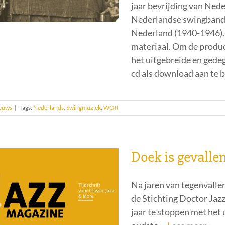
jaar bevrijding van Nede
Nederlandse swingbands 
Nederland (1940-1946). 
materiaal. Om de produc
het uitgebreide en gede
cd als download aan te b
euws
|
Tags:
Nederlands
,
Swingmuziek
,
WOII
Doek is gevalle
Na jaren van tegenvallen
de Stichting Doctor Jazz
jaar te stoppen met het