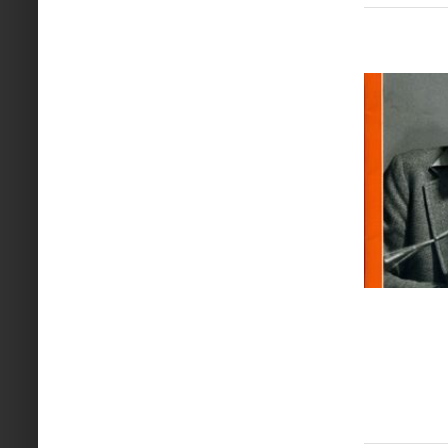
€ 17,95.
€ 12,99.
DJM 259
Doctor Jazz Dagen
Doctor Jazz Magazine
Nieuws