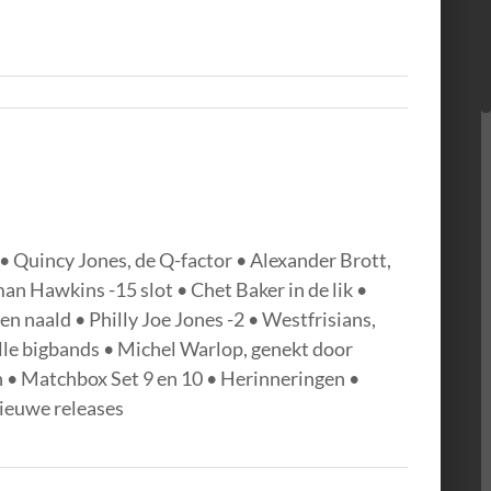
• Quincy Jones, de Q-factor • Alexander Brott,
n Hawkins -15 slot • Chet Baker in de lik •
n naald • Philly Joe Jones -2 • Westfrisians,
lle bigbands • Michel Warlop, genekt door
 • Matchbox Set 9 en 10 • Herinneringen •
 nieuwe releases