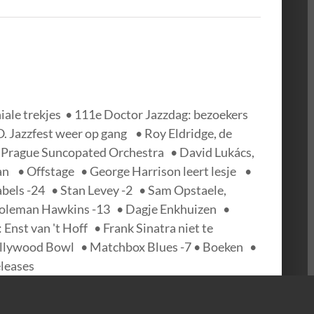
niale trekjes • 111e Doctor Jazzdag: bezoekers
O. Jazzfest weer op gang • Roy Eldridge, de
l Prague Suncopated Orchestra • David Lukács,
n • Offstage • George Harrison leert lesje •
abels -24 • Stan Levey -2 • Sam Opstaele,
Coleman Hawkins -13 • Dagje Enkhuizen •
nst van 't Hoff • Frank Sinatra niet te
Hollywood Bowl • Matchbox Blues -7 • Boeken •
releases