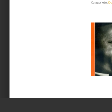
Categorieën:
Do
DJM 258
Doctor Jazz Magazine
Nieuws
Categorieën:
Do