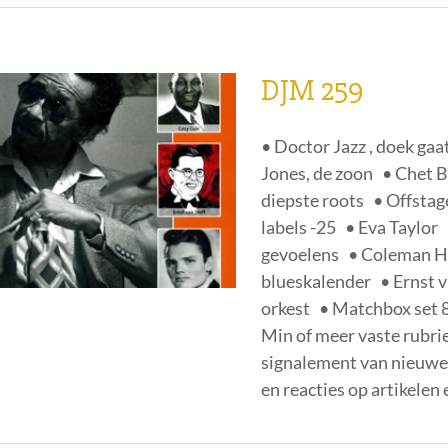
DJM 259
• Doctor Jazz , doek gaa
Jones, de zoon • Chet B
diepste roots • Offstag
labels -25 • Eva Taylor
gevoelens • Coleman H
blueskalender • Ernst v
orkest • Matchbox set 8
Min of meer vaste rubrie
signalement van nieuwe 
en reacties op artikelen