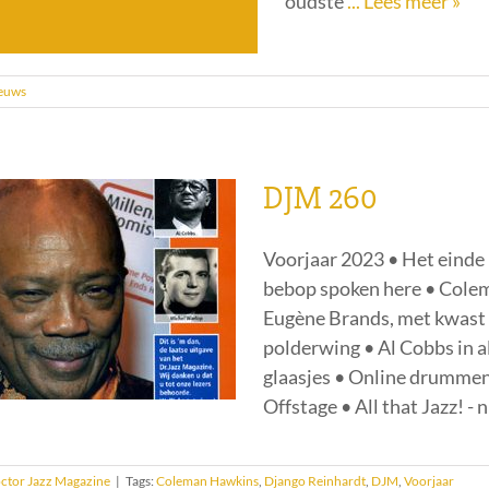
oudste
... Lees meer »
euws
DJM 260
Voorjaar 2023 • Het einde 
bebop spoken here • Colema
Eugène Brands, met kwast e
polderwing • Al Cobbs in a
glaasjes • Online drummen
Offstage • All that Jazz! -
ctor Jazz Magazine
|
Tags:
Coleman Hawkins
,
Django Reinhardt
,
DJM
,
Voorjaar