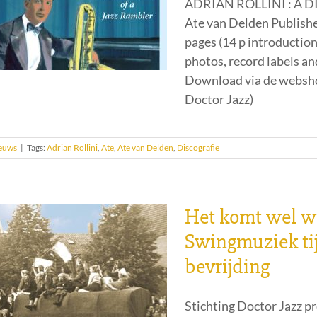
ADRIAN ROLLINI : A 
Ate van Delden Publishe
pages (14 p introductio
photos, record labels and
Download via de webshop
Doctor Jazz)
euws
|
Tags:
Adrian Rollini
,
Ate
,
Ate van Delden
,
Discografie
Het komt wel w
Swingmuziek tij
bevrijding
Stichting Doctor Jazz p