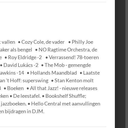
t vallen • Cozy Cole, de vader • Philly Joe
aker als bengel • NO Ragtime Orchestra, de
e • Roy Eldridge -2 • Verrassend! 78-toeren
 • David Lukács -2 • The Mob - gemengde
awkins -14 • Hollands Maandblad • Laatste
an 't Hoff: superswing • Stan Kenton molt
 • Boeken • All that Jazz! - nieuwe releases
ken • De leestafel. • Bookshelf Shuffle;
jazzboeken. • Hello Central met aanvullingen
 en bijdragen in DJM.