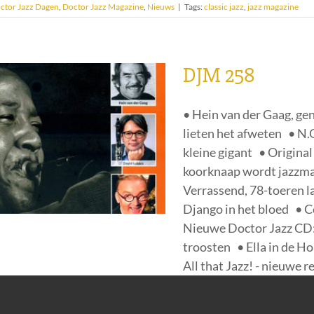
ctor Jazz Dagen
,
Doctor Jazz Magazine
,
Nieuws
|
Tags:
classic jazz
,
jazz magazine
DJM 258
• Hein van der Gaag, ge
lieten het afweten • N.
kleine gigant • Origina
koorknaap wordt jazzma
Verrassend, 78-toeren l
Django in het bloed • 
Nieuwe Doctor Jazz CD: E
troosten • Ella in de 
All that Jazz! - nieuwe 
ctor Jazz Magazine
,
Nieuws