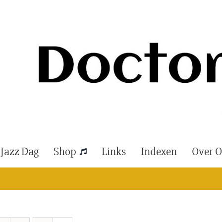
 Jazz Dag
Shop
Links
Indexen
Over 