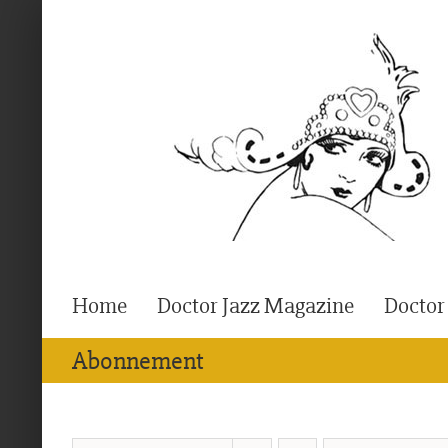
Ga
naar
inhoud
Home
Doctor Jazz Magazine
Doctor
Abonnement