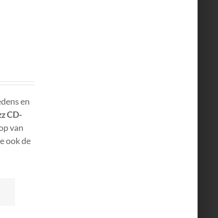
edens en
zz CD-
oop van
ie ook de