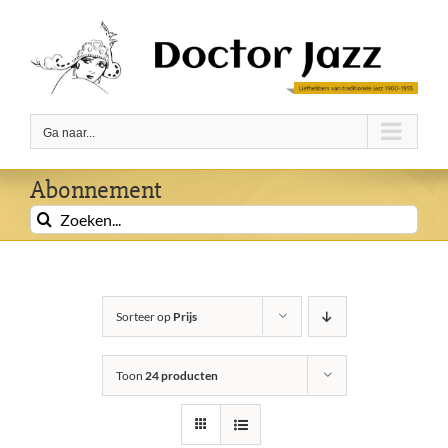
Ga
naar
inhoud
Ga naar...
Abonnement
Zoeken
naar:
Sorteer op
Prijs
Toon
24 producten