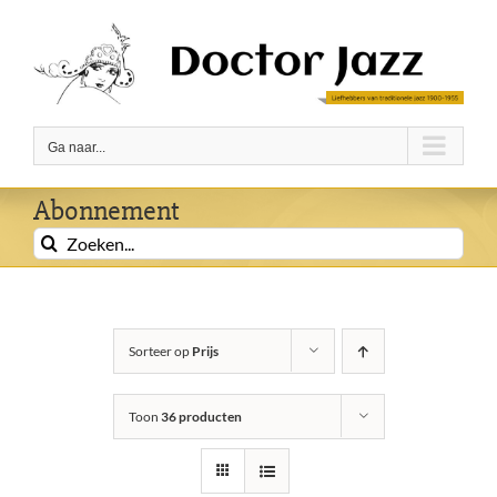
Ga
naar
inhoud
Ga naar...
Abonnement
Zoeken
naar:
Sorteer op
Prijs
Toon
36 producten