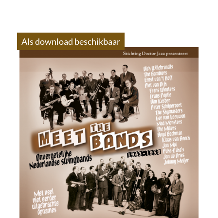
Als download beschikbaar
S