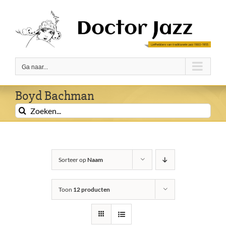
Ga
naar
inhoud
Ga naar...
Boyd Bachman
Zoeken
naar:
Sorteer op
Naam
Toon
12 producten