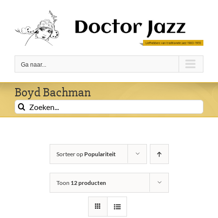
Ga
naar
inhoud
Ga naar...
Boyd Bachman
Zoeken
naar:
Sorteer op
Populariteit
Toon
12 producten