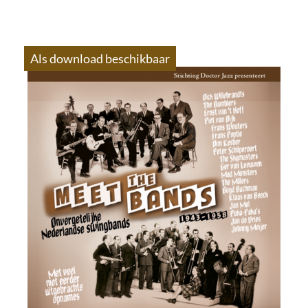
Als download beschikbaar
S