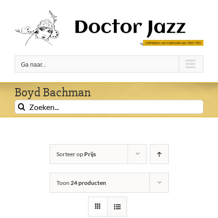
Ga
naar
inhoud
Ga naar...
Boyd Bachman
Zoeken
naar:
Sorteer op
Prijs
Toon
24 producten