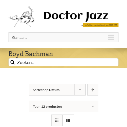
Ga
naar
inhoud
Ga naar...
Boyd Bachman
Zoeken
naar:
Sorteer op
Datum
Toon
12 producten