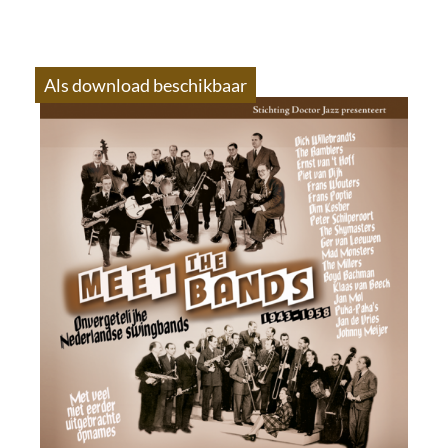
Als download beschikbaar
S