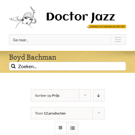
Ga
naar
inhoud
Ga naar...
Boyd Bachman
Zoeken
naar:
Sorteer op
Prijs
Toon
12 producten