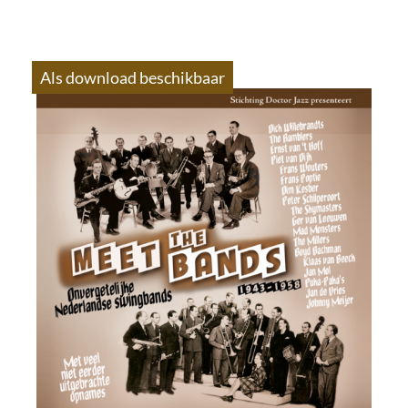
Als download beschikbaar
S