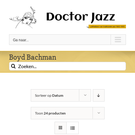
Ga
naar
inhoud
Ga naar...
Boyd Bachman
Zoeken
naar:
Sorteer op
Datum
Toon
24 producten