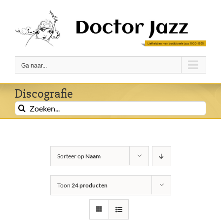
Ga
naar
inhoud
Ga naar...
Discografie
Zoeken
naar:
Sorteer op
Naam
Toon
24 producten