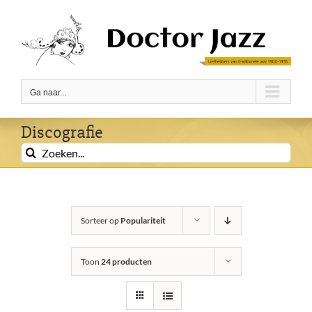
Ga
naar
inhoud
Ga naar...
Discografie
Zoeken
naar:
Sorteer op
Populariteit
Toon
24 producten