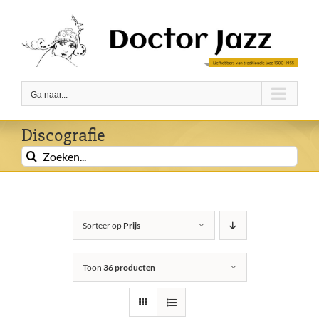
Ga
naar
inhoud
Ga naar...
Discografie
Zoeken
naar:
Sorteer op
Prijs
Toon
36 producten