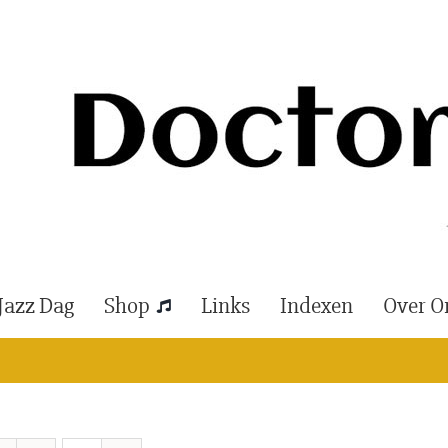
Jazz Dag
Shop
Links
Indexen
Over O