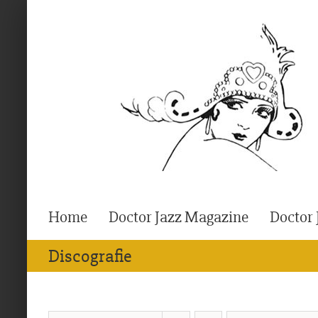
Ga
naar
inhoud
Home
Doctor Jazz Magazine
Doctor 
Discografie