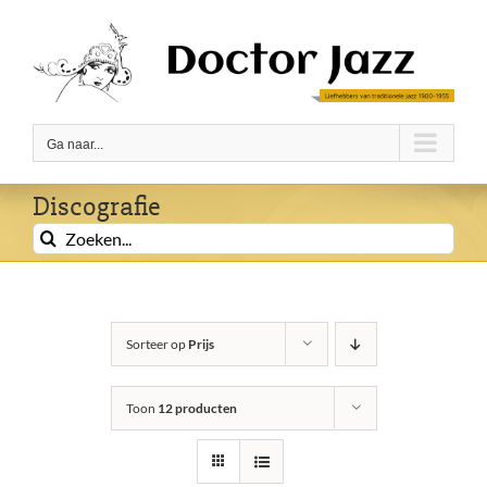
Ga
naar
inhoud
Ga naar...
Discografie
Zoeken
naar:
Sorteer op
Prijs
Toon
12 producten