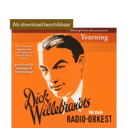
Als download beschikbaar
S