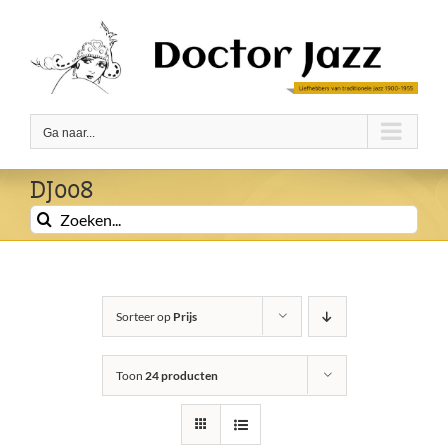
Ga
naar
inhoud
Ga naar...
DJ008
Zoeken
naar:
Sorteer op
Prijs
Toon
24 producten