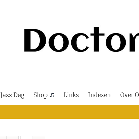
 Jazz Dag
Shop
Links
Indexen
Over 