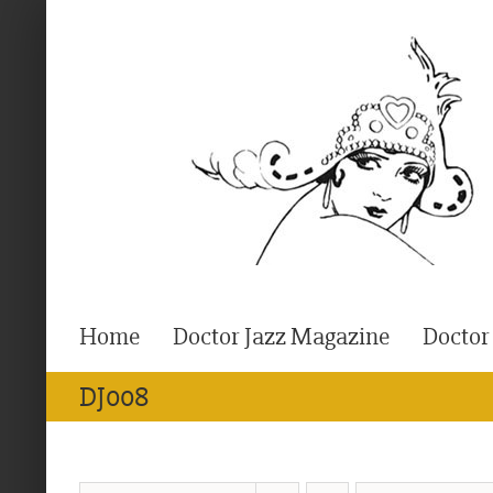
Ga
naar
inhoud
Home
Doctor Jazz Magazine
Doctor
DJ008