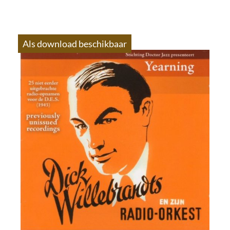
Als download beschikbaar
S