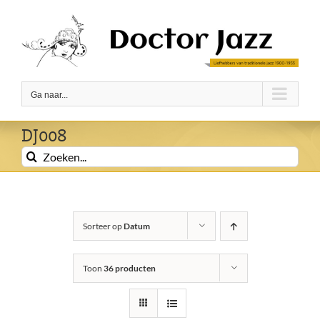
Ga
naar
inhoud
Ga naar...
DJ008
Zoeken
naar:
Sorteer op
Datum
Toon
36 producten