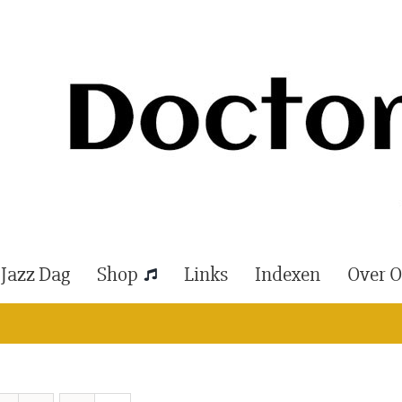
 Jazz Dag
Shop
Links
Indexen
Over 