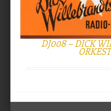
DJ008 – DICK W
ORKEST 