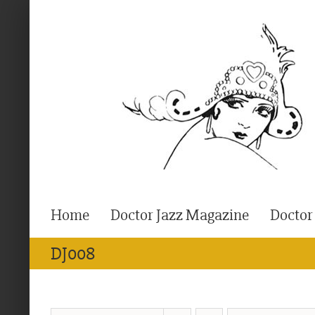
Ga
naar
inhoud
Home
Doctor Jazz Magazine
Doctor
DJ008