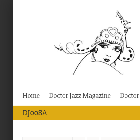
Ga
naar
inhoud
Home
Doctor Jazz Magazine
Doctor
DJ008A