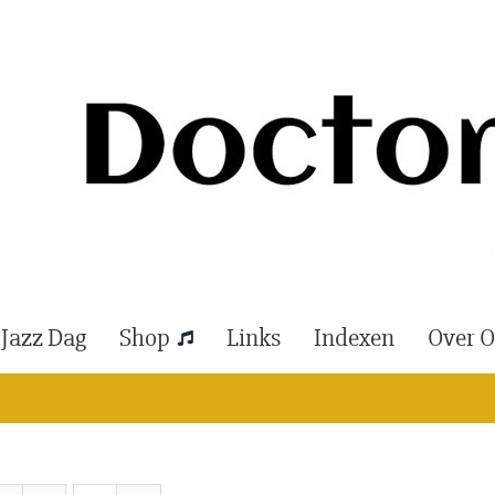
 Jazz Dag
Shop
Links
Indexen
Over 