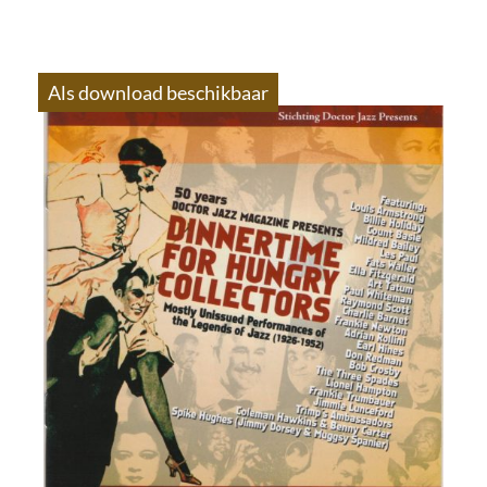
Als download beschikbaar
S