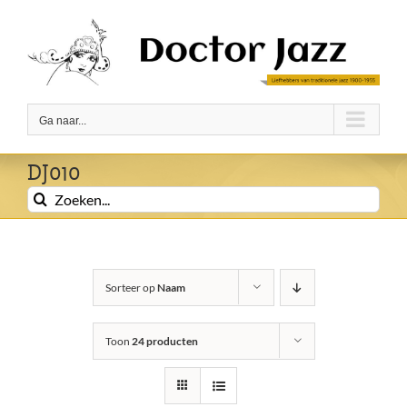
Ga
naar
inhoud
Ga naar...
DJ010
Zoeken
naar:
Sorteer op
Naam
Toon
24 producten