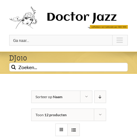
Ga
naar
inhoud
Ga naar...
DJ010
Zoeken
naar:
Sorteer op
Naam
Toon
12 producten