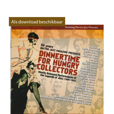
Als download beschikbaar
S