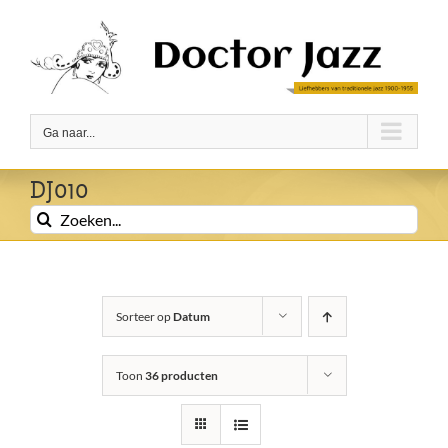
Ga
naar
inhoud
Ga naar...
DJ010
Zoeken
naar:
Sorteer op
Datum
Toon
36 producten