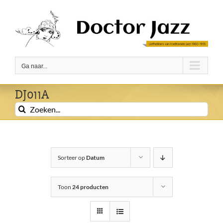
Ga
naar
inhoud
Ga naar...
DJ011A
Zoeken
naar:
Sorteer op
Datum
Toon
24 producten