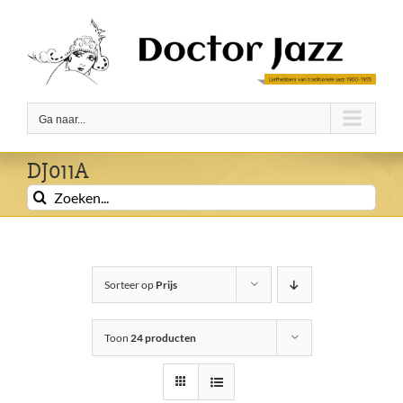
Ga
naar
inhoud
Ga naar...
DJ011A
Zoeken
naar:
Sorteer op
Prijs
Toon
24 producten