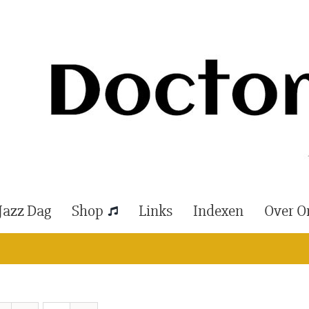
Jazz Dag
Shop
Links
Indexen
Over O