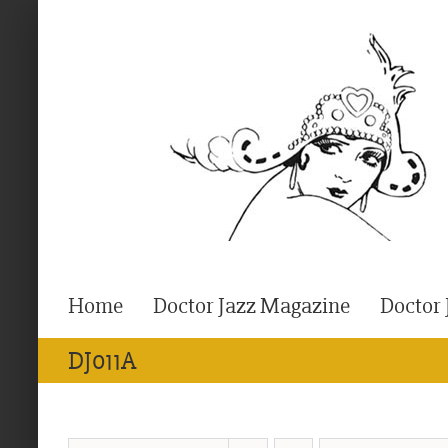
Ga
naar
inhoud
Home
Doctor Jazz Magazine
Doctor 
DJ011A