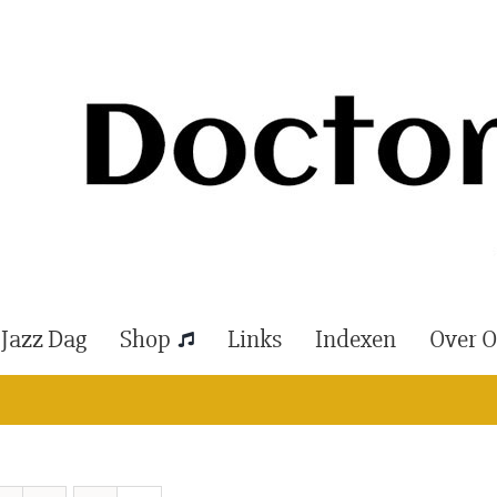
 Jazz Dag
Shop
Links
Indexen
Over 