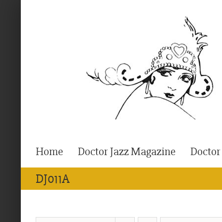
Ga
naar
inhoud
Home
Doctor Jazz Magazine
Doctor
DJ011A