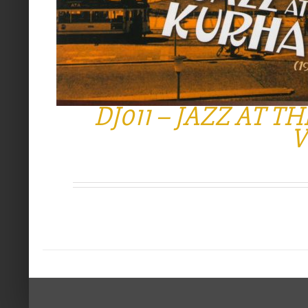
DJ011 – JAZZ AT T
V