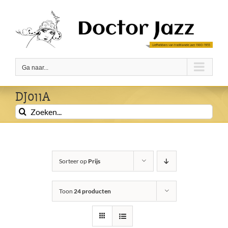
Ga
naar
inhoud
Ga naar...
DJ011A
Zoeken
naar:
Sorteer op
Prijs
Toon
24 producten