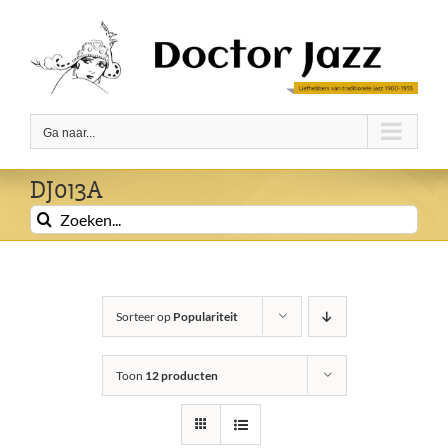
Ga
naar
inhoud
Ga naar...
DJ013A
Zoeken
naar:
Sorteer op
Populariteit
Toon
12 producten