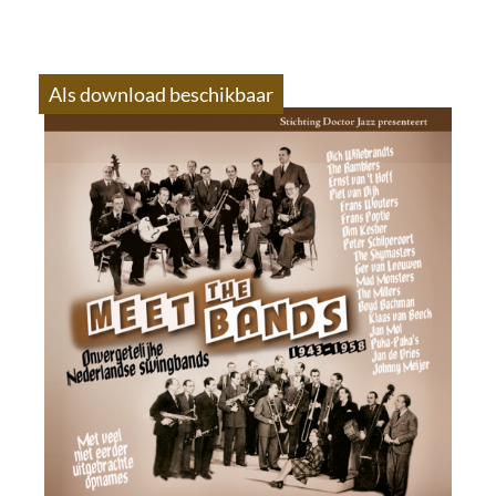
Als download beschikbaar
S