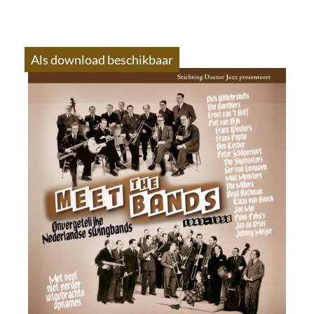
Als download beschikbaar
S