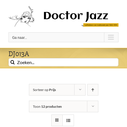
Ga
naar
inhoud
Ga naar...
DJ013A
Zoeken
naar:
Sorteer op
Prijs
Toon
12 producten