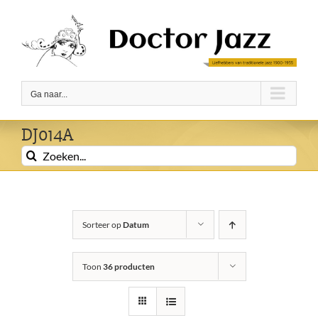
Ga
naar
inhoud
Ga naar...
DJ014A
Zoeken
naar:
Sorteer op
Datum
Toon
36 producten