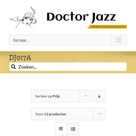
Ga
naar
inhoud
Ga naar...
DJ017A
Zoeken
naar:
Sorteer op
Prijs
Toon
12 producten