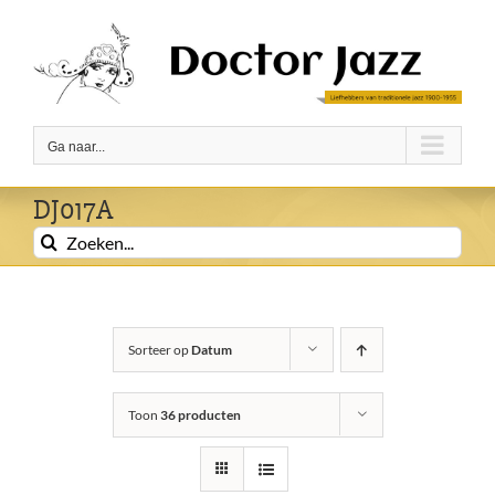
Ga
naar
inhoud
Ga naar...
DJ017A
Zoeken
naar:
Sorteer op
Datum
Toon
36 producten