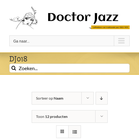
Ga
naar
inhoud
Ga naar...
DJ018
Zoeken
naar:
Sorteer op
Naam
Toon
12 producten