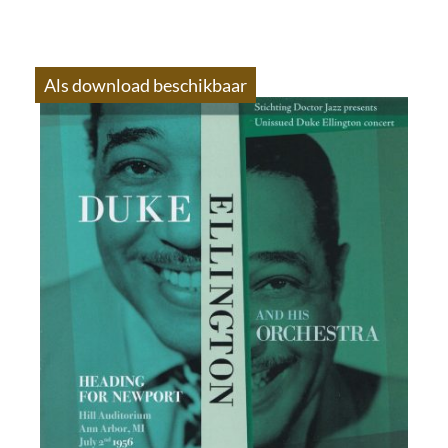
Als download beschikbaar
S