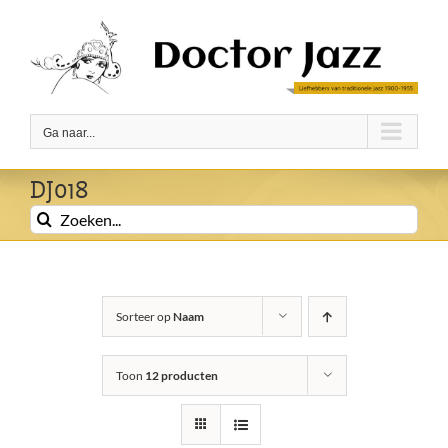
Ga
naar
inhoud
Ga naar...
DJ018
Zoeken
naar:
Sorteer op
Naam
Toon
12 producten