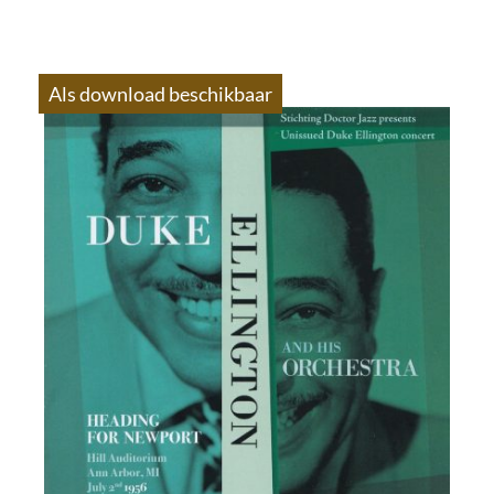
Als download beschikbaar
S