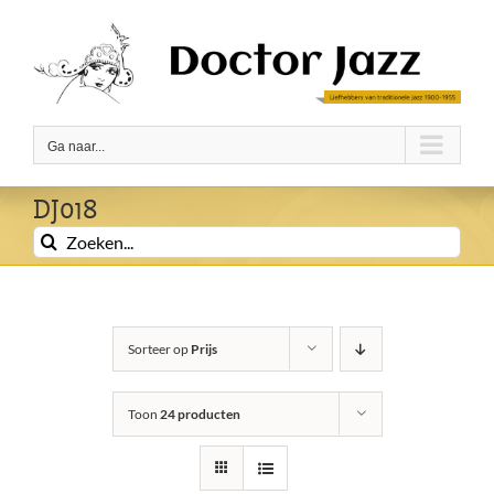
Ga
naar
inhoud
Ga naar...
DJ018
Zoeken
naar:
Sorteer op
Prijs
Toon
24 producten