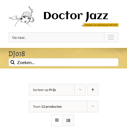
Ga
naar
inhoud
Ga naar...
DJ018
Zoeken
naar:
Sorteer op
Prijs
Toon
12 producten