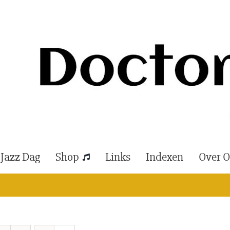
 Jazz Dag
Shop
Links
Indexen
Over 