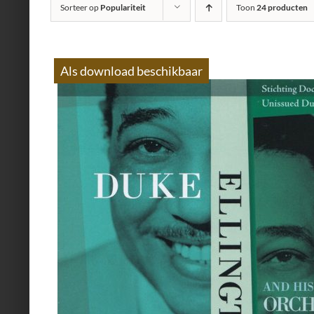
Sorteer op
Populariteit
Toon
24 producten
Als download beschikbaar