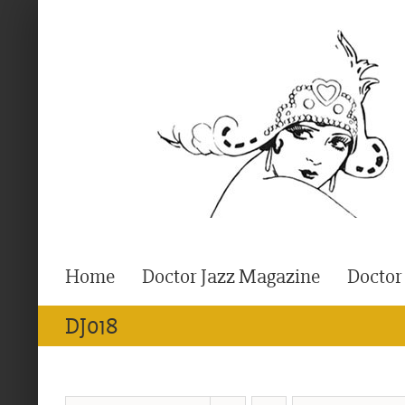
Ga
naar
inhoud
Home
Doctor Jazz Magazine
Doctor
DJ018