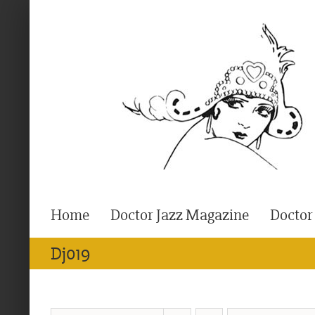
Ga
naar
inhoud
Home
Doctor Jazz Magazine
Doctor
Dj019