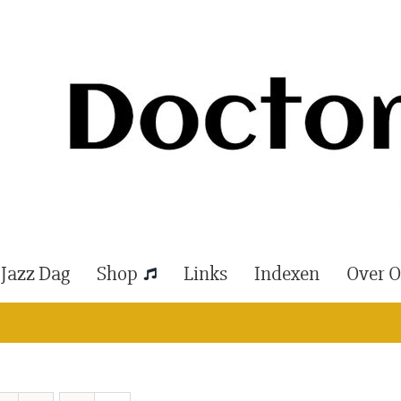
 Jazz Dag
Shop
Links
Indexen
Over 