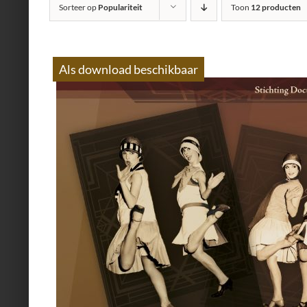
Sorteer op
Populariteit
Toon
12 producten
Als download beschikbaar