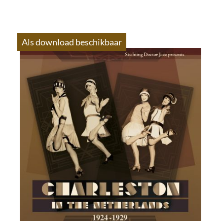
Als download beschikbaar
S