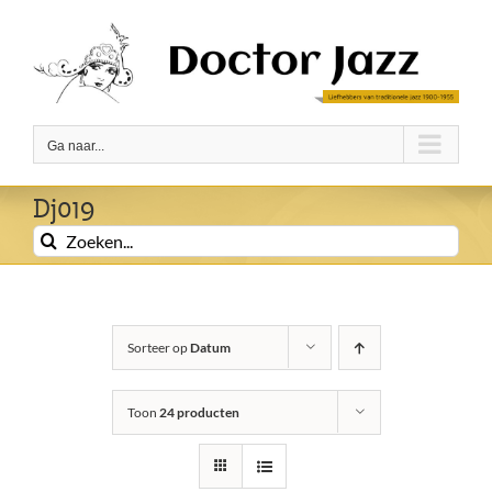
Ga
naar
inhoud
Ga naar...
Dj019
Zoeken
naar:
Sorteer op
Datum
Toon
24 producten