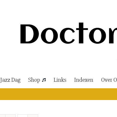
 Jazz Dag
Shop
Links
Indexen
Over 