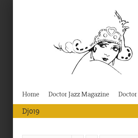
Ga
naar
inhoud
Home
Doctor Jazz Magazine
Doctor
Dj019