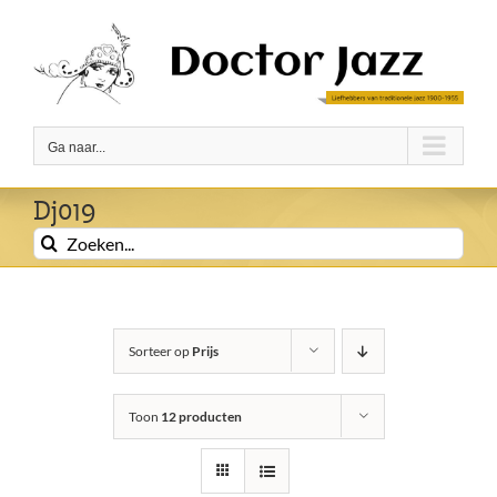
Ga
naar
inhoud
Ga naar...
Dj019
Zoeken
naar:
Sorteer op
Prijs
Toon
12 producten