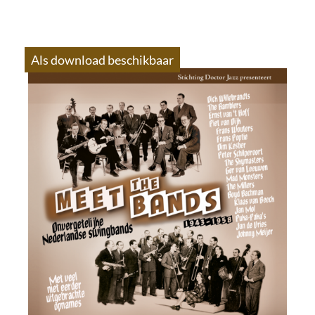
Als download beschikbaar
S