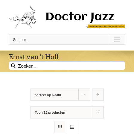
Ga
naar
inhoud
Ga naar...
Ernst van ‘t Hoff
Zoeken
naar:
Sorteer op
Naam
Toon
12 producten