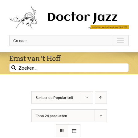
Ga
naar
inhoud
Ga naar...
Ernst van ‘t Hoff
Zoeken
naar:
Sorteer op
Populariteit
Toon
24 producten