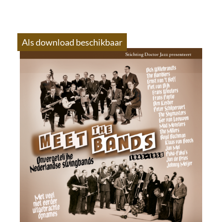
Als download beschikbaar
S