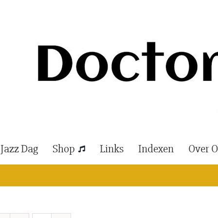
 Jazz Dag
Shop
Links
Indexen
Over 