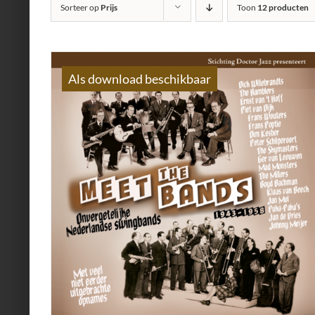
Sorteer op
Prijs
Toon
12 producten
Als download beschikbaar
AILS